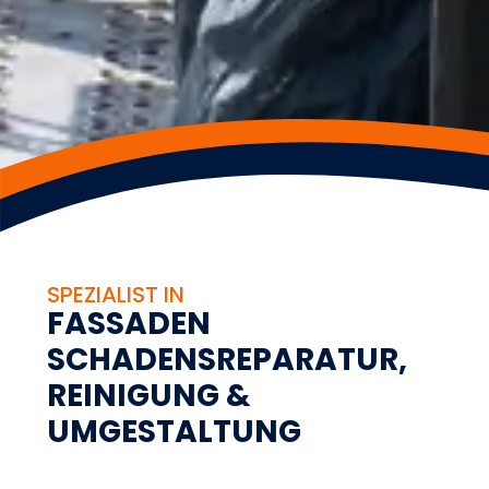
SPEZIALIST IN
F
A
S
S
A
D
E
N
S
C
H
A
D
E
N
S
R
E
P
A
R
A
T
U
R
,
R
E
I
N
I
G
U
N
G
&
U
M
G
E
S
T
A
L
T
U
N
G