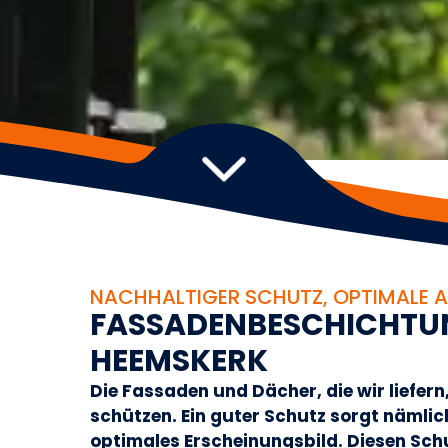
NACHHALTIGER SCHUTZ, OPTIMALE 
F
A
S
S
A
D
E
N
B
E
S
C
H
I
C
H
T
U
H
E
E
M
S
K
E
R
K
Die Fassaden und Dächer, die wir liefer
schützen. Ein guter Schutz sorgt nämlic
optimales Erscheinungsbild. Diesen Sch