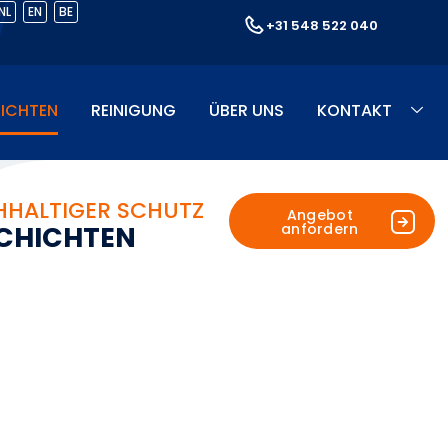
NL
EN
BE
+31 548 522 040
ICHTEN
REINIGUNG
ÜBER UNS
KONTAKT
HALTIGER SCHUTZ
Angebot
anfordern
C
H
I
C
H
T
E
N