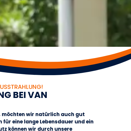
AUSSTRAHLUNG!
N
G
B
E
I
V
A
N
n, möchten wir natürlich auch gut
h für eine lange Lebensdauer und ein
utz können wir durch unsere