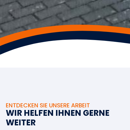
ENTDECKEN SIE UNSERE ARBEIT
W
I
R
H
E
L
F
E
N
I
H
N
E
N
G
E
R
N
E
W
E
I
T
E
R