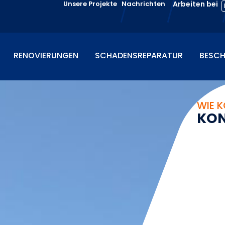
Unsere Projekte
Nachrichten
Arbeiten bei
RENOVIERUNGEN
SCHADENSREPARATUR
BESCH
WIE K
K
O