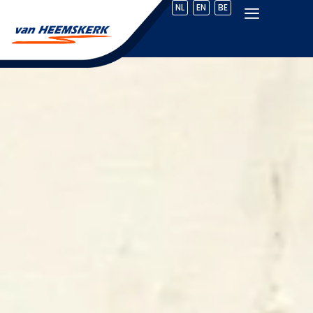
NL
EN
BE