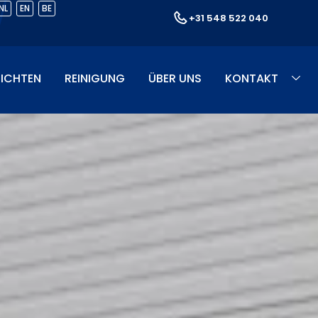
NL
EN
BE
+31 548 522 040
ICHTEN
REINIGUNG
ÜBER UNS
KONTAKT