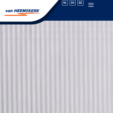
NL
EN
BE