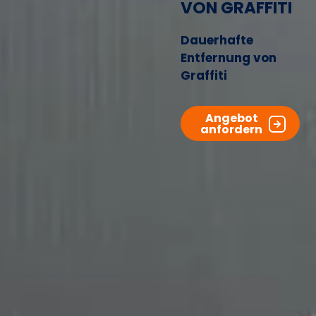
VON GRAFFITI
Dauerhafte
Entfernung von
Graffiti
Angebot
anfordern