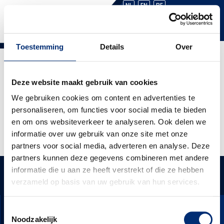
NL
EN
BE
Toestemming
Details
Over
Gevelschadeherstel
Ducati Aarschot (B)
Deze website maakt gebruik van cookies
We gebruiken cookies om content en advertenties te
Aan het bedrijfspand van Ducati in Aarschot (B)
personaliseren, om functies voor social media te bieden
hebben wij in opdracht van onze gewaarde klant
en om ons websiteverkeer te analyseren. Ook delen we
Edibo N.V. (B) een aantal diepe krasdeuken in de kleur
informatie over uw gebruik van onze site met onze
RAL 7016 hersteld op een hoogte van 3 meter.
partners voor social media, adverteren en analyse. Deze
partners kunnen deze gegevens combineren met andere
WAS KÖNNEN WIR FÜR SIE
informatie die u aan ze heeft verstrekt of die ze hebben
FORDERN SIE EIN ANGEBOT AN
TUN?
verzameld op basis van uw gebruik van hun services.
Toestemmingsselectie
Noodzakelijk