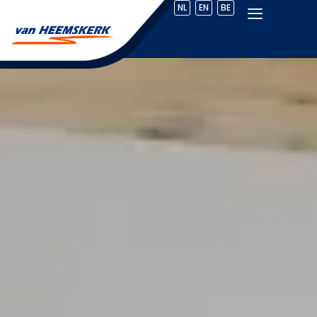
NL
EN
BE