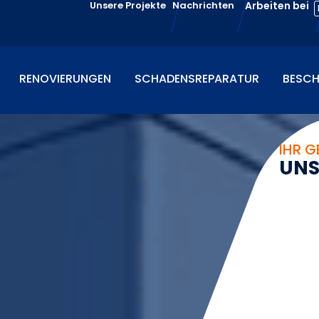
Unsere Projekte
Nachrichten
Arbeiten bei
RENOVIERUNGEN
SCHADENSREPARATUR
BESCH
IHR G
U
N