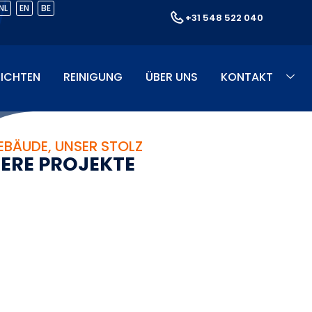
NL
EN
BE
+31 548 522 040
ICHTEN
REINIGUNG
ÜBER UNS
KONTAKT
EBÄUDE, UNSER STOLZ
S
E
R
E
P
R
O
J
E
K
T
E