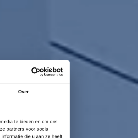
Over
 media te bieden en om ons
ze partners voor social
nformatie die u aan ze heeft