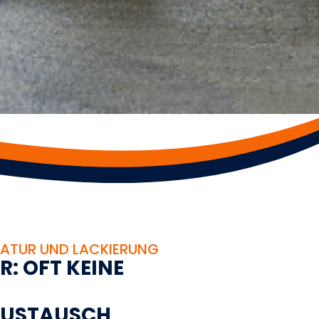
ATUR UND LACKIERUNG
R
:
O
F
T
K
E
I
N
E
U
S
T
A
U
S
C
H