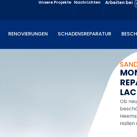
Unsere Projekte
Nachrichten
Arbeiten bei
RENOVIERUNGEN
SCHADENSREPARATUR
BESCH
SAN
M
O
R
E
P
L
A
C
Ob neu
beschä
Heemske
Hallen