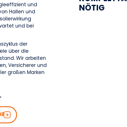
gieeffizient und
N
Ö
T
I
G
von Hallen und
solierwirkung
wartet und bei
szyklus der
le über die
stand. Wir arbeiten
en, Versicherer und
ler großen Marken
T
NS