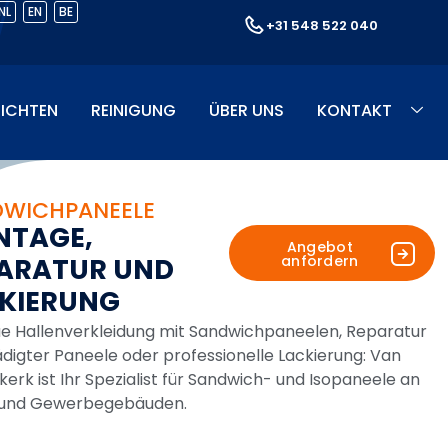
NL
EN
BE
+31 548 522 040
ICHTEN
REINIGUNG
ÜBER UNS
KONTAKT
DWICHPANEELE
N
T
A
G
E
,
Angebot
anfordern
A
R
A
T
U
R
U
N
D
K
I
E
R
U
N
G
e Hallenverkleidung mit Sandwichpaneelen, Reparatur
digter Paneele oder professionelle Lackierung: Van
rk ist Ihr Spezialist für Sandwich- und Isopaneele an
 und Gewerbegebäuden.