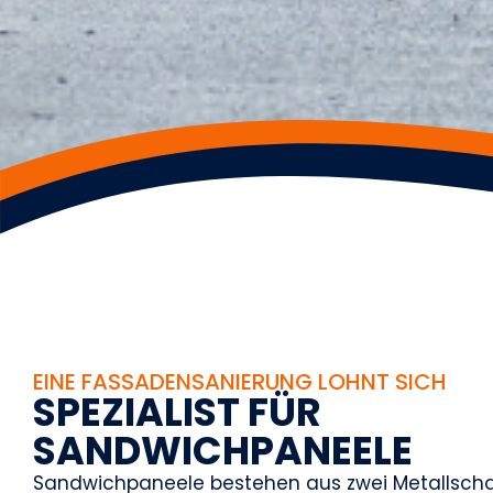
EINE FASSADENSANIERUNG LOHNT SICH
S
P
E
Z
I
A
L
I
S
T
F
Ü
R
S
A
N
D
W
I
C
H
P
A
N
E
E
L
E
Sandwichpaneele bestehen aus zwei Metallsch