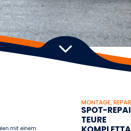
MONTAGE, REPAR
S
P
O
T
-
R
E
P
A
I
T
E
U
R
E
K
O
M
P
L
E
T
T
A
alen mit einem