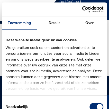
NL
EN
BE
Toestemming
Details
Over
Gevelschadeherstel
Berlijn (D)
Deze website maakt gebruik van cookies
We gebruiken cookies om content en advertenties te
Zelfs in het Duitse Berlijn maken ze graag gebruik van
personaliseren, om functies voor social media te bieden
de expertise van Van Heemskerk. Deze tussenstijl was
en om ons websiteverkeer te analyseren. Ook delen we
ernstig beschadigd, maar is door onze experts weer
informatie over uw gebruik van onze site met onze
volledig hersteld!
partners voor social media, adverteren en analyse. Deze
partners kunnen deze gegevens combineren met andere
WAS KÖNNEN WIR FÜR SIE
informatie die u aan ze heeft verstrekt of die ze hebben
FORDERN SIE EIN ANGEBOT AN
TUN?
verzameld op basis van uw gebruik van hun services.
Toestemmingsselectie
Noodzakelijk